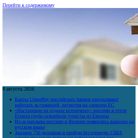
Перейти к содержимому
8 августа, 2026
Карты UnionPay российских банков продолжают
работать за границей, несмотря на санкции ЕС
«Настроение на отдыхе испорчено»: россиян в отеле
Египта грубо оскорбили туристы из Европы
Из-за наплыва россиян в Японии появились вывески на
русском языке
Заплати 750 долларов и пройди без очереди: США