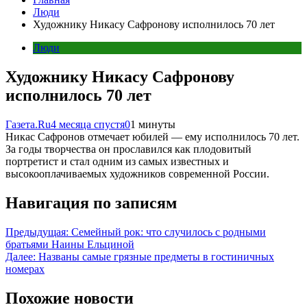
Люди
Художнику Никасу Сафронову исполнилось 70 лет
Люди
Художнику Никасу Сафронову
исполнилось 70 лет
Газета.Ru
4 месяца спустя
0
1 минуты
Никас Сафронов отмечает юбилей — ему исполнилось 70 лет.
За годы творчества он прославился как плодовитый
портретист и стал одним из самых известных и
высокооплачиваемых художников современной России.
Навигация по записям
Предыдущая:
Семейный рок: что случилось с родными
братьями Наины Ельциной
Далее:
Названы самые грязные предметы в гостиничных
номерах
Похожие новости