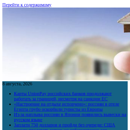
Перейти к содержимому
8 августа, 2026
Карты UnionPay российских банков продолжают
работать за границей, несмотря на санкции ЕС
«Настроение на отдыхе испорчено»: россиян в отеле
Египта грубо оскорбили туристы из Европы
Из-за наплыва россиян в Японии появились вывески на
русском языке
Заплати 750 долларов и пройди без очереди: США