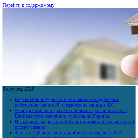
Перейти к содержимому
6 августа, 2026
Карты UnionPay российских банков продолжают
работать за границей, несмотря на санкции ЕС
«Настроение на отдыхе испорчено»: россиян в отеле
Египта грубо оскорбили туристы из Европы
Из-за наплыва россиян в Японии появились вывески на
русском языке
Заплати 750 долларов и пройди без очереди: США