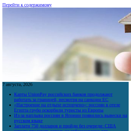
Перейти к содержимому
7 августа, 2026
Карты UnionPay российских банков продолжают
работать за границей, несмотря на санкции ЕС
«Настроение на отдыхе испорчено»: россиян в отеле
Египта грубо оскорбили туристы из Европы
Из-за наплыва россиян в Японии появились вывески на
русском языке
Заплати 750 долларов и пройди без очереди: США