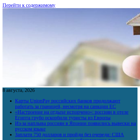
Перейти к содержимому
8 августа, 2026
Карты UnionPay российских банков продолжают
работать за границей, несмотря на санкции ЕС
«Настроение на отдыхе испорчено»: россиян в отеле
Египта грубо оскорбили туристы из Европы
Из-за наплыва россиян в Японии появились вывески на
русском языке
Заплати 750 долларов и пройди без очереди: США