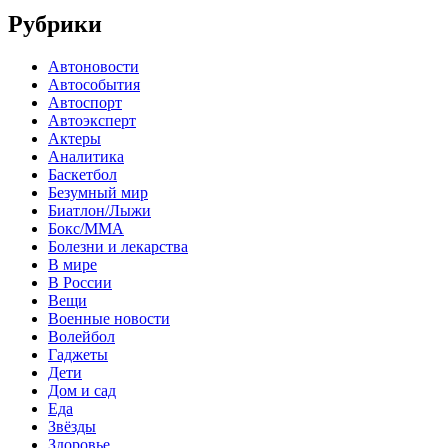
Рубрики
Автоновости
Автособытия
Автоспорт
Автоэксперт
Актеры
Аналитика
Баскетбол
Безумный мир
Биатлон/Лыжи
Бокс/MMA
Болезни и лекарства
В мире
В России
Вещи
Военные новости
Волейбол
Гаджеты
Дети
Дом и сад
Еда
Звёзды
Здоровье