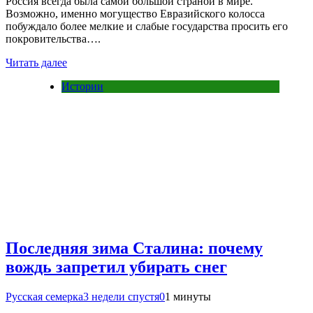
Россия всегда была самой большой страной в мире.
Возможно, именно могущество Евразийского колосса
побуждало более мелкие и слабые государства просить его
покровительства….
Читать далее
Истории
Последняя зима Сталина: почему
вождь запретил убирать снег
Русская семерка
3 недели спустя
0
1 минуты