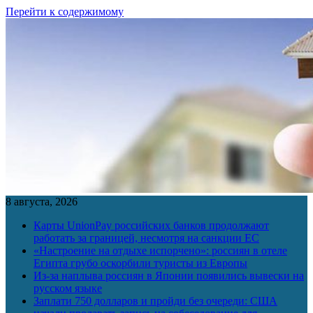
Перейти к содержимому
8 августа, 2026
Карты UnionPay российских банков продолжают
работать за границей, несмотря на санкции ЕС
«Настроение на отдыхе испорчено»: россиян в отеле
Египта грубо оскорбили туристы из Европы
Из-за наплыва россиян в Японии появились вывески на
русском языке
Заплати 750 долларов и пройди без очереди: США