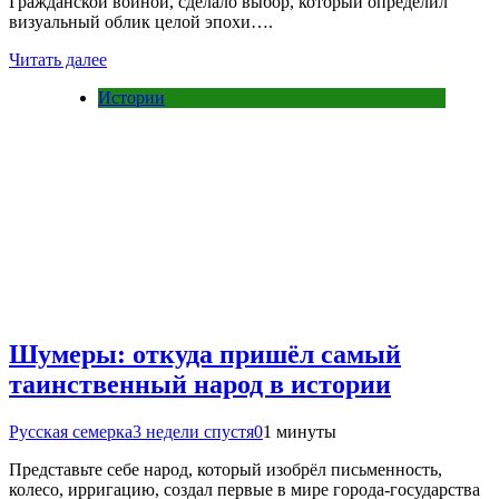
Гражданской войной, сделало выбор, который определил
визуальный облик целой эпохи….
Читать далее
Истории
Шумеры: откуда пришёл самый
таинственный народ в истории
Русская семерка
3 недели спустя
0
1 минуты
Представьте себе народ, который изобрёл письменность,
колесо, ирригацию, создал первые в мире города-государства