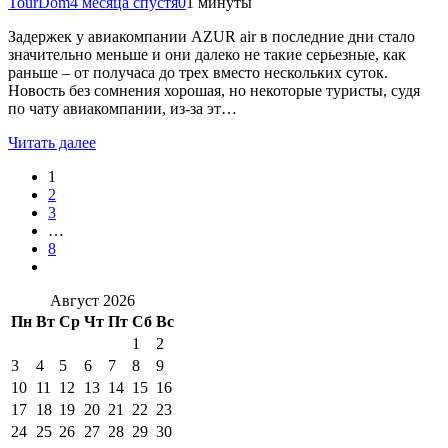
TourDom
4 месяца спустя
0
1 минуты
Задержек у авиакомпании AZUR air в последние дни стало
значительно меньше и они далеко не такие серьезные, как
раньше – от получаса до трех вместо нескольких суток.
Новость без сомнения хорошая, но некоторые туристы, судя
по чату авиакомпании, из-за эт…
Читать далее
1
2
3
…
8
Август 2026
Пн
Вт
Ср
Чт
Пт
Сб
Вс
1
2
3
4
5
6
7
8
9
10
11
12
13
14
15
16
17
18
19
20
21
22
23
24
25
26
27
28
29
30