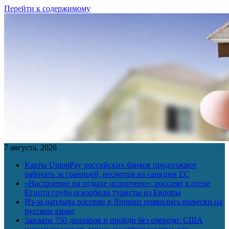
Перейти к содержимому
7 августа, 2026
Карты UnionPay российских банков продолжают
работать за границей, несмотря на санкции ЕС
«Настроение на отдыхе испорчено»: россиян в отеле
Египта грубо оскорбили туристы из Европы
Из-за наплыва россиян в Японии появились вывески на
русском языке
Заплати 750 долларов и пройди без очереди: США