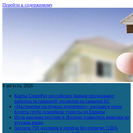
Перейти к содержимому
8 августа, 2026
Карты UnionPay российских банков продолжают
работать за границей, несмотря на санкции ЕС
«Настроение на отдыхе испорчено»: россиян в отеле
Египта грубо оскорбили туристы из Европы
Из-за наплыва россиян в Японии появились вывески на
русском языке
Заплати 750 долларов и пройди без очереди: США