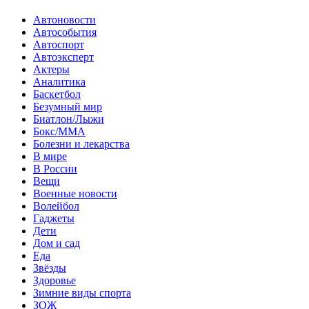
Автоновости
Автособытия
Автоспорт
Автоэксперт
Актеры
Аналитика
Баскетбол
Безумный мир
Биатлон/Лыжи
Бокс/MMA
Болезни и лекарства
В мире
В России
Вещи
Военные новости
Волейбол
Гаджеты
Дети
Дом и сад
Еда
Звёзды
Здоровье
Зимние виды спорта
ЗОЖ