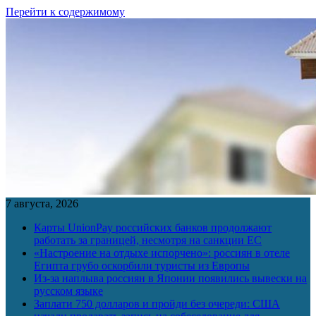
Перейти к содержимому
7 августа, 2026
Карты UnionPay российских банков продолжают
работать за границей, несмотря на санкции ЕС
«Настроение на отдыхе испорчено»: россиян в отеле
Египта грубо оскорбили туристы из Европы
Из-за наплыва россиян в Японии появились вывески на
русском языке
Заплати 750 долларов и пройди без очереди: США