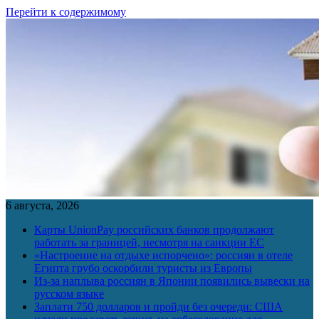
Перейти к содержимому
6 августа, 2026
Карты UnionPay российских банков продолжают
работать за границей, несмотря на санкции ЕС
«Настроение на отдыхе испорчено»: россиян в отеле
Египта грубо оскорбили туристы из Европы
Из-за наплыва россиян в Японии появились вывески на
русском языке
Заплати 750 долларов и пройди без очереди: США