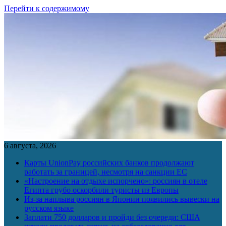
Перейти к содержимому
6 августа, 2026
Карты UnionPay российских банков продолжают
работать за границей, несмотря на санкции ЕС
«Настроение на отдыхе испорчено»: россиян в отеле
Египта грубо оскорбили туристы из Европы
Из-за наплыва россиян в Японии появились вывески на
русском языке
Заплати 750 долларов и пройди без очереди: США