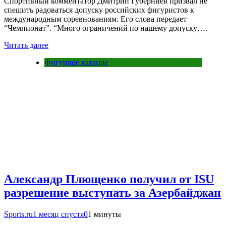
Спортивный комментатор Дмитрий Губерниев призвал не
спешить радоваться допуску российских фигуристов к
международным соревнованиям. Его слова передает
“Чемпионат”. “Много ограничений по нашему допуску….
Читать далее
Фигурное катание
Александр Плющенко получил от ISU
разрешение выступать за Азербайджан
Sports.ru
1 месяц спустя
0
1 минуты