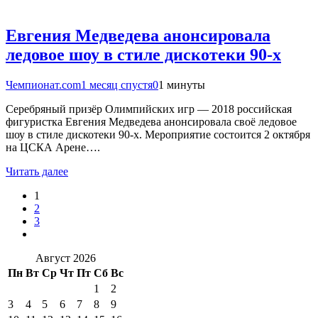
Евгения Медведева анонсировала
ледовое шоу в стиле дискотеки 90-х
Чемпионат.com
1 месяц спустя
0
1 минуты
Серебряный призёр Олимпийских игр — 2018 российская
фигуристка Евгения Медведева анонсировала своё ледовое
шоу в стиле дискотеки 90-х. Мероприятие состоится 2 октября
на ЦСКА Арене….
Читать далее
1
2
3
Август 2026
Пн
Вт
Ср
Чт
Пт
Сб
Вс
1
2
3
4
5
6
7
8
9