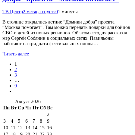
ТВ Центр
2 месяца спустя
0
1 минуты
В столице открылись летние “Домики добра” проекта
“Москва помогает”. Там можно передать подарки для бойцов
СВО и детей из новых регионов. Об этом сегодня рассказал
мэр Сергей Собянин в социальных сетях. Павильоны
работают на тридцати фестивальных площа…
Читать далее
1
2
3
…
9
Август 2026
Пн
Вт
Ср
Чт
Пт
Сб
Вс
1
2
3
4
5
6
7
8
9
10
11
12
13
14
15
16
17
18
19
20
21
22
23