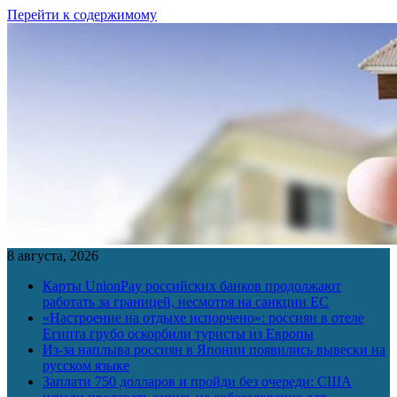
Перейти к содержимому
8 августа, 2026
Карты UnionPay российских банков продолжают
работать за границей, несмотря на санкции ЕС
«Настроение на отдыхе испорчено»: россиян в отеле
Египта грубо оскорбили туристы из Европы
Из-за наплыва россиян в Японии появились вывески на
русском языке
Заплати 750 долларов и пройди без очереди: США