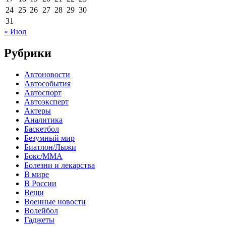
24
25
26
27
28
29
30
31
« Июл
Рубрики
Автоновости
Автособытия
Автоспорт
Автоэксперт
Актеры
Аналитика
Баскетбол
Безумный мир
Биатлон/Лыжи
Бокс/MMA
Болезни и лекарства
В мире
В России
Вещи
Военные новости
Волейбол
Гаджеты