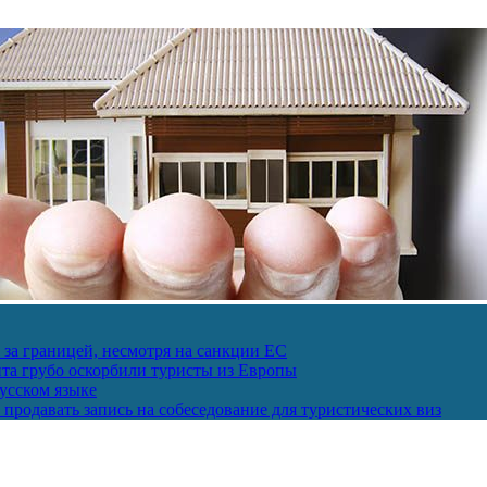
за границей, несмотря на санкции ЕС
пта грубо оскорбили туристы из Европы
усском языке
продавать запись на собеседование для туристических виз