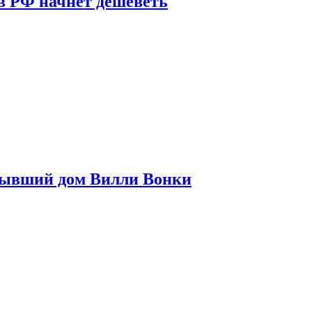
в РФ начнет дешеветь
бывший дом Вилли Вонки