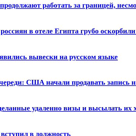
продолжают работать за границей, несм
 россиян в отеле Египта грубо оскорбил
оявились вывески на русском языке
очереди: США начали продавать запись н
сделанные удаленно визы и высылать их 
вступил в должность