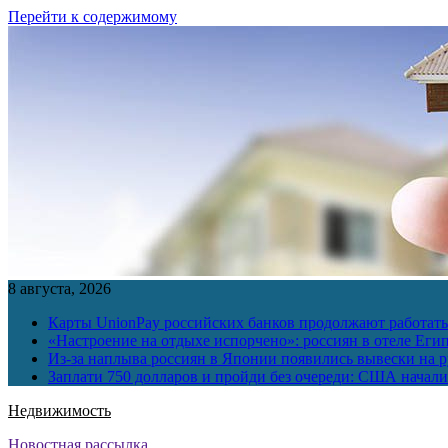
Перейти к содержимому
8 августа, 2026
Карты UnionPay российских банков продолжают работать 
«Настроение на отдыхе испорчено»: россиян в отеле Еги
Из-за наплыва россиян в Японии появились вывески на р
Заплати 750 долларов и пройди без очереди: США начали 
Недвижимость
Новостная рассылка