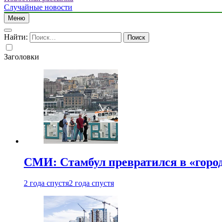
Случайные новости
Меню
Найти:
Заголовки
СМИ: Стамбул превратился в «город
2 года спустя
2 года спустя