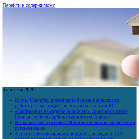
Перейти к содержимому
6 августа, 2026
Карты UnionPay российских банков продолжают
работать за границей, несмотря на санкции ЕС
«Настроение на отдыхе испорчено»: россиян в отеле
Египта грубо оскорбили туристы из Европы
Из-за наплыва россиян в Японии появились вывески на
русском языке
Заплати 750 долларов и пройди без очереди: США