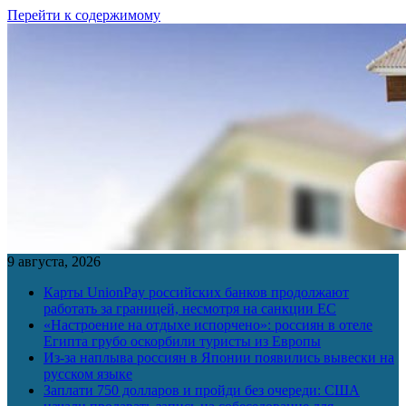
Перейти к содержимому
9 августа, 2026
Карты UnionPay российских банков продолжают
работать за границей, несмотря на санкции ЕС
«Настроение на отдыхе испорчено»: россиян в отеле
Египта грубо оскорбили туристы из Европы
Из-за наплыва россиян в Японии появились вывески на
русском языке
Заплати 750 долларов и пройди без очереди: США