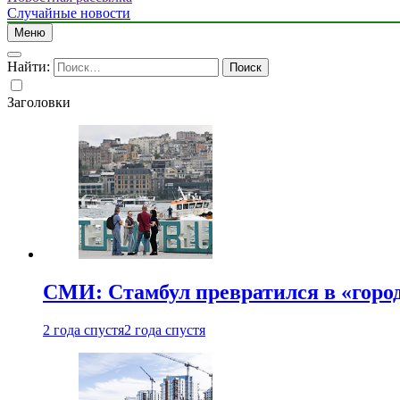
Случайные новости
Меню
Найти:
Заголовки
СМИ: Стамбул превратился в «город
2 года спустя
2 года спустя