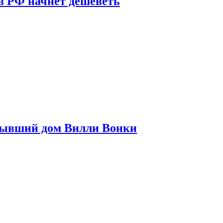
в РФ начнет дешеветь
бывший дом Вилли Вонки