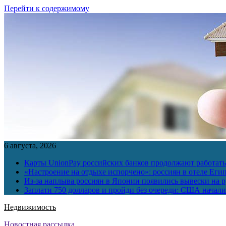
Перейти к содержимому
6 августа, 2026
Карты UnionPay российских банков продолжают работать 
«Настроение на отдыхе испорчено»: россиян в отеле Еги
Из-за наплыва россиян в Японии появились вывески на р
Заплати 750 долларов и пройди без очереди: США начали 
Недвижимость
Новостная рассылка