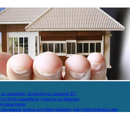
за границей, несмотря на санкции ЕС
пта грубо оскорбили туристы из Европы
усском языке
продавать запись на собеседование для туристических виз