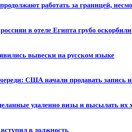
продолжают работать за границей, несм
 россиян в отеле Египта грубо оскорбил
оявились вывески на русском языке
очереди: США начали продавать запись н
сделанные удаленно визы и высылать их 
вступил в должность