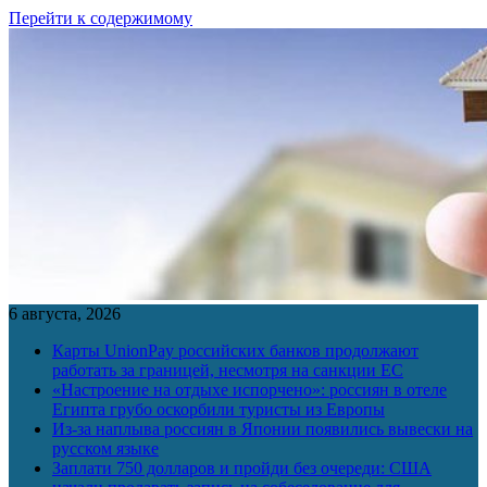
Перейти к содержимому
6 августа, 2026
Карты UnionPay российских банков продолжают
работать за границей, несмотря на санкции ЕС
«Настроение на отдыхе испорчено»: россиян в отеле
Египта грубо оскорбили туристы из Европы
Из-за наплыва россиян в Японии появились вывески на
русском языке
Заплати 750 долларов и пройди без очереди: США