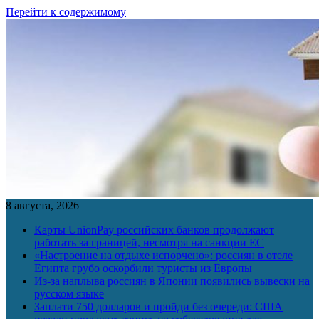
Перейти к содержимому
8 августа, 2026
Карты UnionPay российских банков продолжают
работать за границей, несмотря на санкции ЕС
«Настроение на отдыхе испорчено»: россиян в отеле
Египта грубо оскорбили туристы из Европы
Из-за наплыва россиян в Японии появились вывески на
русском языке
Заплати 750 долларов и пройди без очереди: США