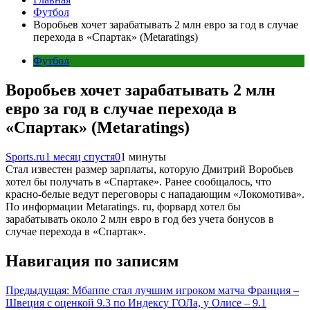
Футбол
Воробьев хочет зарабатывать 2 млн евро за год в случае
перехода в «Спартак» (Metaratings)
Футбол
Воробьев хочет зарабатывать 2 млн
евро за год в случае перехода в
«Спартак» (Metaratings)
Sports.ru
1 месяц спустя
0
1 минуты
Стал известен размер зарплаты, которую Дмитрий Воробьев
хотел бы получать в «Спартаке». Ранее сообщалось, что
красно-белые ведут переговоры с нападающим «Локомотива».
По информации Metaratings. ru, форвард хотел бы
зарабатывать около 2 млн евро в год без учета бонусов в
случае перехода в «Спартак».
Навигация по записям
Предыдущая:
Мбаппе стал лучшим игроком матча Франция –
Швеция с оценкой 9.3 по Индексу ГОЛа, у Олисе – 9.1