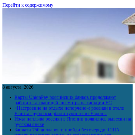
Перейти к содержимому
8 августа, 2026
Карты UnionPay российских банков продолжают
работать за границей, несмотря на санкции ЕС
«Настроение на отдыхе испорчено»: россиян в отеле
Египта грубо оскорбили туристы из Европы
Из-за наплыва россиян в Японии появились вывески на
русском языке
Заплати 750 долларов и пройди без очереди: США