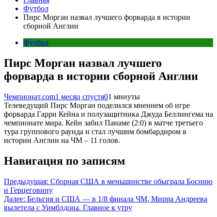
Футбол
Пирс Морган назвал лучшего форварда в истории
сборной Англии
Футбол
Пирс Морган назвал лучшего
форварда в истории сборной Англии
Чемпионат.com
1 месяц спустя
0
1 минуты
Телеведущий Пирс Морган поделился мнением об игре
форварда Гарри Кейна и полузащитника Джуда Беллингема на
чемпионате мира. Кейн забил Панаме (2:0) в матче третьего
тура группового раунда и стал лучшим бомбардиром в
истории Англии на ЧМ – 11 голов.
Навигация по записям
Предыдущая:
Сборная США в меньшинстве обыграла Боснию
и Герцеговину
Далее:
Бельгия и США — в 1/8 финала ЧМ, Мирра Андреева
вылетела с Уимблдона. Главное к утру