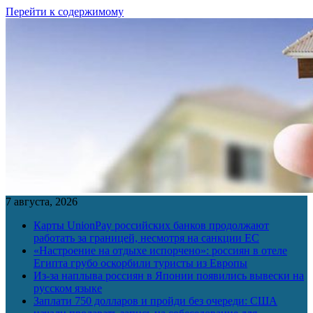
Перейти к содержимому
7 августа, 2026
Карты UnionPay российских банков продолжают
работать за границей, несмотря на санкции ЕС
«Настроение на отдыхе испорчено»: россиян в отеле
Египта грубо оскорбили туристы из Европы
Из-за наплыва россиян в Японии появились вывески на
русском языке
Заплати 750 долларов и пройди без очереди: США