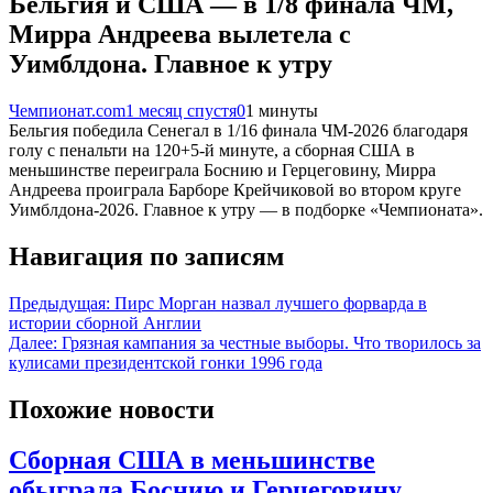
Бельгия и США — в 1/8 финала ЧМ,
Мирра Андреева вылетела с
Уимблдона. Главное к утру
Чемпионат.com
1 месяц спустя
0
1 минуты
Бельгия победила Сенегал в 1/16 финала ЧМ-2026 благодаря
голу с пенальти на 120+5-й минуте, а сборная США в
меньшинстве переиграла Боснию и Герцеговину, Мирра
Андреева проиграла Барборе Крейчиковой во втором круге
Уимблдона-2026. Главное к утру — в подборке «Чемпионата».
Навигация по записям
Предыдущая:
Пирс Морган назвал лучшего форварда в
истории сборной Англии
Далее:
Грязная кампания за честные выборы. Что творилось за
кулисами президентской гонки 1996 года
Похожие новости
Сборная США в меньшинстве
обыграла Боснию и Герцеговину