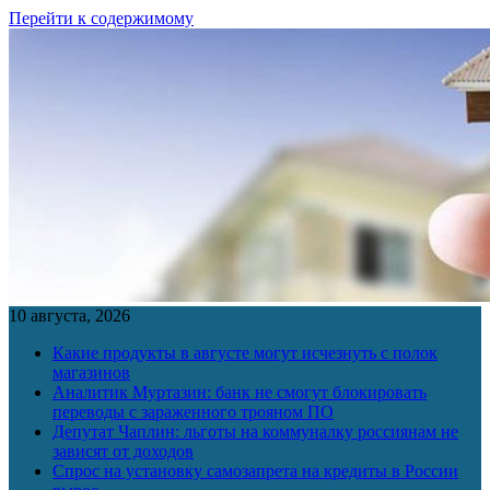
Перейти к содержимому
10 августа, 2026
Какие продукты в августе могут исчезнуть с полок
магазинов
Аналитик Муртазин: банк не смогут блокировать
переводы с зараженного трояном ПО
Депутат Чаплин: льготы на коммуналку россиянам не
зависят от доходов
Спрос на установку самозапрета на кредиты в России