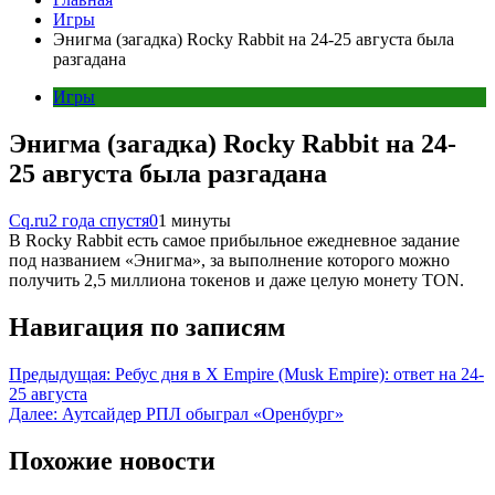
Игры
Энигма (загадка) Rocky Rabbit на 24-25 августа была
разгадана
Игры
Энигма (загадка) Rocky Rabbit на 24-
25 августа была разгадана
Cq.ru
2 года спустя
0
1 минуты
В Rocky Rabbit есть самое прибыльное ежедневное задание
под названием «Энигма», за выполнение которого можно
получить 2,5 миллиона токенов и даже целую монету TON.
Навигация по записям
Предыдущая:
Ребус дня в X Empire (Musk Empire): ответ на 24-
25 августа
Далее:
Аутсайдер РПЛ обыграл «Оренбург»
Похожие новости