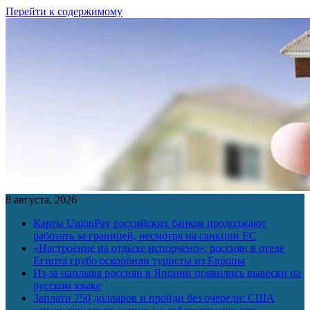
Перейти к содержимому
8 августа, 2026
Карты UnionPay российских банков продолжают
работать за границей, несмотря на санкции ЕС
«Настроение на отдыхе испорчено»: россиян в отеле
Египта грубо оскорбили туристы из Европы
Из-за наплыва россиян в Японии появились вывески на
русском языке
Заплати 750 долларов и пройди без очереди: США