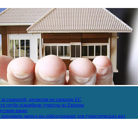
за границей, несмотря на санкции ЕС
пта грубо оскорбили туристы из Европы
усском языке
продавать запись на собеседование для туристических виз