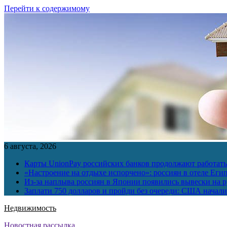
Перейти к содержимому
6 августа, 2026
Карты UnionPay российских банков продолжают работать 
«Настроение на отдыхе испорчено»: россиян в отеле Еги
Из-за наплыва россиян в Японии появились вывески на р
Заплати 750 долларов и пройди без очереди: США начали 
Недвижимость
Новостная рассылка