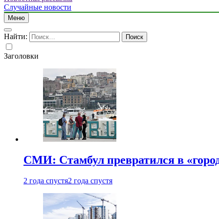
Случайные новости
Меню
Найти:
Заголовки
СМИ: Стамбул превратился в «город
2 года спустя
2 года спустя