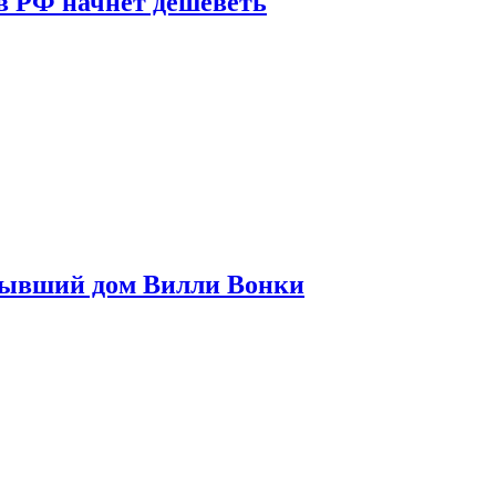
в РФ начнет дешеветь
бывший дом Вилли Вонки