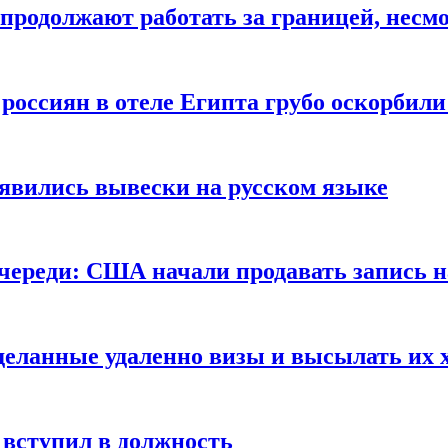
продолжают работать за границей, несм
 россиян в отеле Египта грубо оскорбил
оявились вывески на русском языке
очереди: США начали продавать запись н
сделанные удаленно визы и высылать их 
вступил в должность