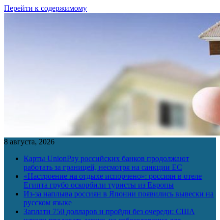
Перейти к содержимому
8 августа, 2026
Карты UnionPay российских банков продолжают
работать за границей, несмотря на санкции ЕС
«Настроение на отдыхе испорчено»: россиян в отеле
Египта грубо оскорбили туристы из Европы
Из-за наплыва россиян в Японии появились вывески на
русском языке
Заплати 750 долларов и пройди без очереди: США