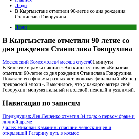
Люди
В Кыргызстане отметили 90-летие со дня рождения
Станислава Говорухина
Люди
В Кыргызстане отметили 90-летие со
дня рождения Станислава Говорухина
Московский Комсомолец
4 месяца спустя
0
1 минуты
В Бишкеке в рамках акции «Эхо кинофестиваля «Евразия»
отметили 90-летие со дня рождения Станислава Говорухина.
Показали его фильмы разных лет, включая финальный «Конец
прекрасной эпохи». Выяснилось, что у каждого актера свой
Говорухин: монументальный и волевой, нежный и уязвимый.
Навигация по записям
Предыдущая:
Лев Лещенко отметил 84 года: о первом браке и
личной драме
Далее:
Николай Каманин: спасший челюскинцев и
открывший Гагарину путь в космос