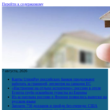
Перейти к содержимому
7 августа, 2026
Карты UnionPay российских банков продолжают
работать за границей, несмотря на санкции ЕС
«Настроение на отдыхе испорчено»: россиян в отеле
Египта грубо оскорбили туристы из Европы
Из-за наплыва россиян в Японии появились вывески на
русском языке
Заплати 750 долларов и пройди без очереди: США