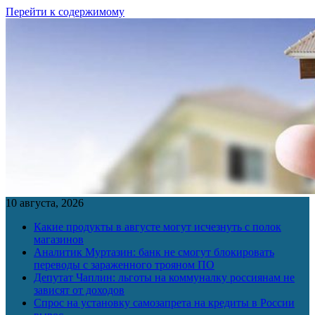
Перейти к содержимому
10 августа, 2026
Какие продукты в августе могут исчезнуть с полок
магазинов
Аналитик Муртазин: банк не смогут блокировать
переводы с зараженного трояном ПО
Депутат Чаплин: льготы на коммуналку россиянам не
зависят от доходов
Спрос на установку самозапрета на кредиты в России