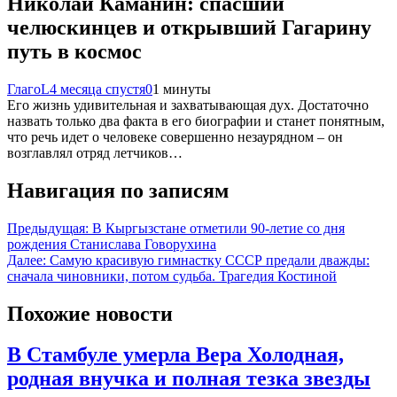
Николай Каманин: спасший
челюскинцев и открывший Гагарину
путь в космос
ГлагоL
4 месяца спустя
0
1 минуты
Его жизнь удивительная и захватывающая дух. Достаточно
назвать только два факта в его биографии и станет понятным,
что речь идет о человеке совершенно незаурядном – он
возглавлял отряд летчиков…
Навигация по записям
Предыдущая:
В Кыргызстане отметили 90-летие со дня
рождения Станислава Говорухина
Далее:
Самую красивую гимнастку СССР предали дважды:
сначала чиновники, потом судьба. Трагедия Костиной
Похожие новости
В Стамбуле умерла Вера Холодная,
родная внучка и полная тезка звезды