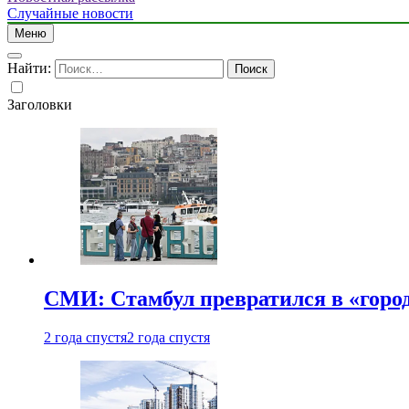
Случайные новости
Меню
Найти:
Заголовки
СМИ: Стамбул превратился в «город
2 года спустя
2 года спустя