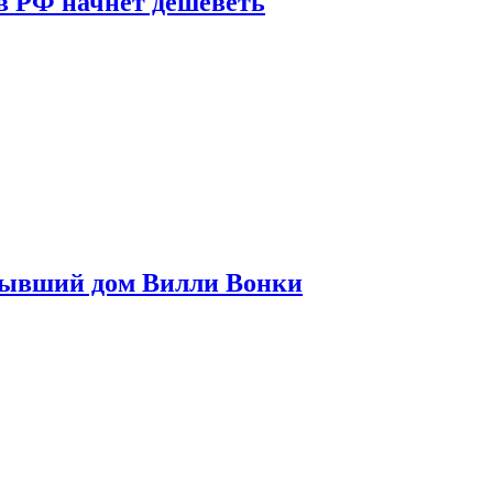
в РФ начнет дешеветь
бывший дом Вилли Вонки