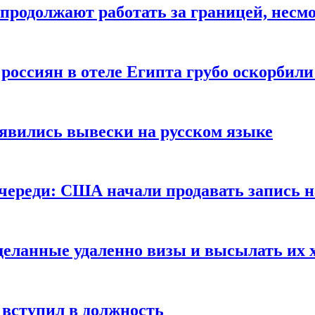
продолжают работать за границей, несм
 россиян в отеле Египта грубо оскорбил
оявились вывески на русском языке
очереди: США начали продавать запись н
сделанные удаленно визы и высылать их 
вступил в должность