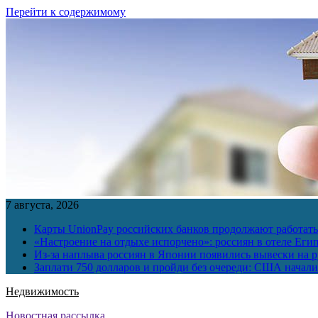
Перейти к содержимому
7 августа, 2026
Карты UnionPay российских банков продолжают работать 
«Настроение на отдыхе испорчено»: россиян в отеле Еги
Из-за наплыва россиян в Японии появились вывески на р
Заплати 750 долларов и пройди без очереди: США начали 
Недвижимость
Новостная рассылка