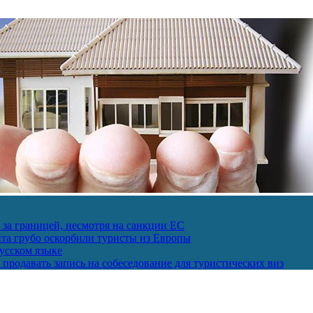
за границей, несмотря на санкции ЕС
пта грубо оскорбили туристы из Европы
усском языке
продавать запись на собеседование для туристических виз