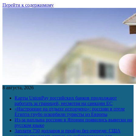
Перейти к содержимому
8 августа, 2026
Карты UnionPay российских банков продолжают
работать за границей, несмотря на санкции ЕС
«Настроение на отдыхе испорчено»: россиян в отеле
Египта грубо оскорбили туристы из Европы
Из-за наплыва россиян в Японии появились вывески на
русском языке
Заплати 750 долларов и пройди без очереди: США