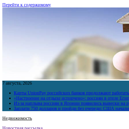
Перейти к содержимому
7 августа, 2026
Карты UnionPay российских банков продолжают работать 
«Настроение на отдыхе испорчено»: россиян в отеле Еги
Из-за наплыва россиян в Японии появились вывески на р
Заплати 750 долларов и пройди без очереди: США начали 
Недвижимость
Новостная рассылка