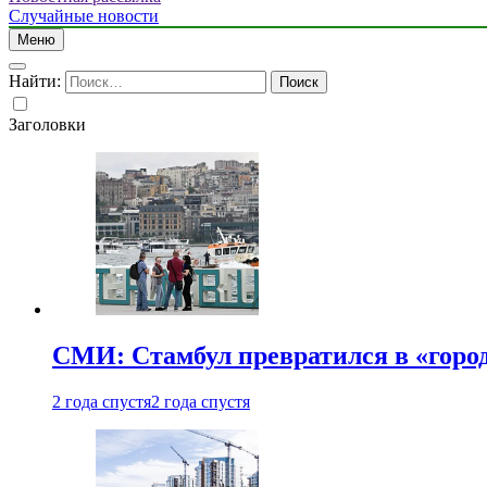
Случайные новости
Меню
Найти:
Заголовки
СМИ: Стамбул превратился в «город
2 года спустя
2 года спустя