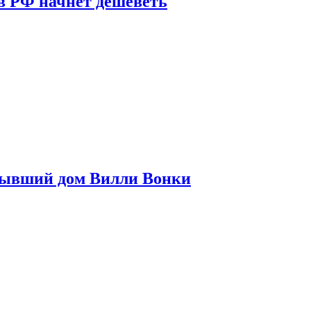
в РФ начнет дешеветь
бывший дом Вилли Вонки