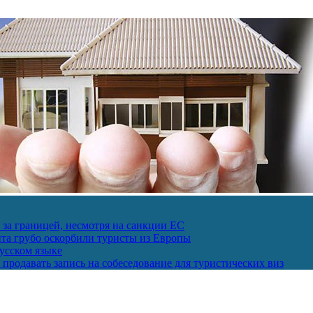
за границей, несмотря на санкции ЕС
пта грубо оскорбили туристы из Европы
усском языке
продавать запись на собеседование для туристических виз