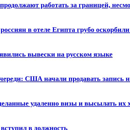
продолжают работать за границей, несм
 россиян в отеле Египта грубо оскорбил
оявились вывески на русском языке
очереди: США начали продавать запись н
сделанные удаленно визы и высылать их 
вступил в должность