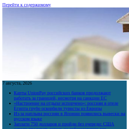
Перейти к содержимому
7 августа, 2026
Карты UnionPay российских банков продолжают
работать за границей, несмотря на санкции ЕС
«Настроение на отдыхе испорчено»: россиян в отеле
Египта грубо оскорбили туристы из Европы
Из-за наплыва россиян в Японии появились вывески на
русском языке
Заплати 750 долларов и пройди без очереди: США