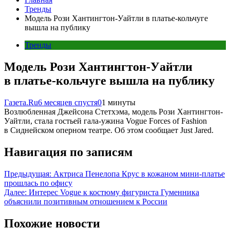
Тренды
Модель Рози Хантингтон-Уайтли в платье-кольчуге
вышла на публику
Тренды
Модель Рози Хантингтон-Уайтли
в платье-кольчуге вышла на публику
Газета.Ru
6 месяцев спустя
0
1 минуты
Возлюбленная Джейсона Стетхэма, модель Рози Хантингтон-
Уайтли, стала гостьей гала-ужина Vogue Forces of Fashion
в Сиднейском оперном театре. Об этом сообщает Just Jared.
Навигация по записям
Предыдущая:
Актриса Пенелопа Крус в кожаном мини-платье
прошлась по офису
Далее:
Интерес Vogue к костюму фигуриста Гуменника
объяснили позитивным отношением к России
Похожие новости