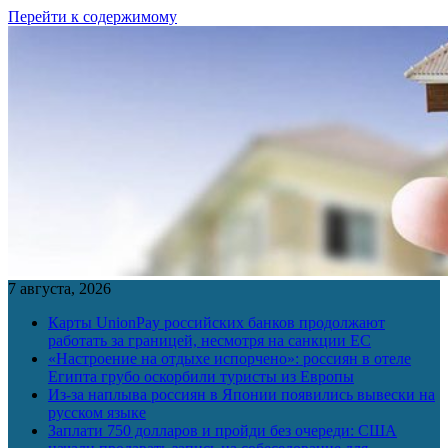
Перейти к содержимому
7 августа, 2026
Карты UnionPay российских банков продолжают
работать за границей, несмотря на санкции ЕС
«Настроение на отдыхе испорчено»: россиян в отеле
Египта грубо оскорбили туристы из Европы
Из-за наплыва россиян в Японии появились вывески на
русском языке
Заплати 750 долларов и пройди без очереди: США