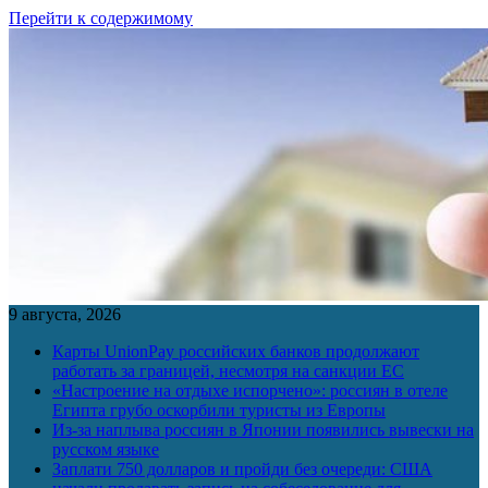
Перейти к содержимому
9 августа, 2026
Карты UnionPay российских банков продолжают
работать за границей, несмотря на санкции ЕС
«Настроение на отдыхе испорчено»: россиян в отеле
Египта грубо оскорбили туристы из Европы
Из-за наплыва россиян в Японии появились вывески на
русском языке
Заплати 750 долларов и пройди без очереди: США