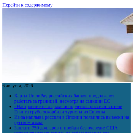
Перейти к содержимому
6 августа, 2026
Карты UnionPay российских банков продолжают
работать за границей, несмотря на санкции ЕС
«Настроение на отдыхе испорчено»: россиян в отеле
Египта грубо оскорбили туристы из Европы
Из-за наплыва россиян в Японии появились вывески на
русском языке
Заплати 750 долларов и пройди без очереди: США