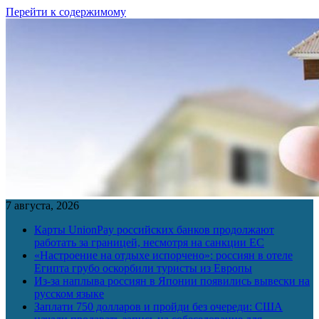
Перейти к содержимому
7 августа, 2026
Карты UnionPay российских банков продолжают
работать за границей, несмотря на санкции ЕС
«Настроение на отдыхе испорчено»: россиян в отеле
Египта грубо оскорбили туристы из Европы
Из-за наплыва россиян в Японии появились вывески на
русском языке
Заплати 750 долларов и пройди без очереди: США