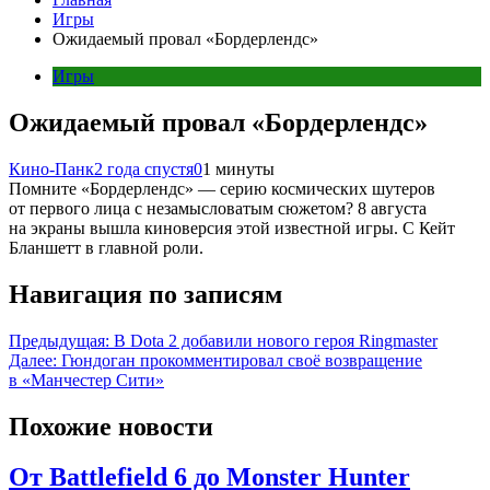
Игры
Ожидаемый провал «Бордерлендс»
Игры
Ожидаемый провал «Бордерлендс»
Кино-Панк
2 года спустя
0
1 минуты
Помните «Бордерлендс» — серию космических шутеров
от первого лица с незамысловатым сюжетом? 8 августа
на экраны вышла киноверсия этой известной игры. С Кейт
Бланшетт в главной роли.
Навигация по записям
Предыдущая:
В Dota 2 добавили нового героя Ringmaster
Далее:
Гюндоган прокомментировал своё возвращение
в «Манчестер Сити»
Похожие новости
От Battlefield 6 до Monster Hunter