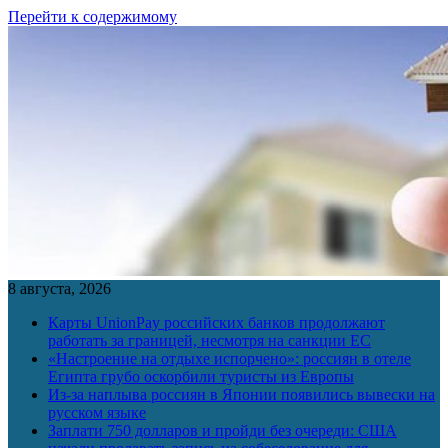
Перейти к содержимому
8 августа, 2026
Карты UnionPay российских банков продолжают
работать за границей, несмотря на санкции ЕС
«Настроение на отдыхе испорчено»: россиян в отеле
Египта грубо оскорбили туристы из Европы
Из-за наплыва россиян в Японии появились вывески на
русском языке
Заплати 750 долларов и пройди без очереди: США