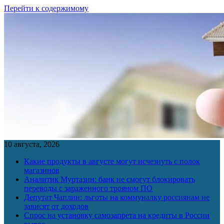
Перейти к содержимому
10 августа, 2026
Какие продукты в августе могут исчезнуть с полок
магазинов
Аналитик Муртазин: банк не смогут блокировать
переводы с зараженного трояном ПО
Депутат Чаплин: льготы на коммуналку россиянам не
зависят от доходов
Спрос на установку самозапрета на кредиты в России