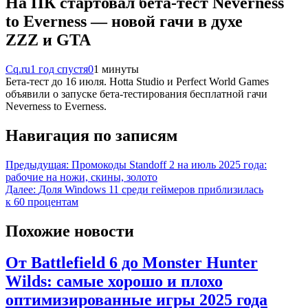
На ПК стартовал бета-тест Neverness
to Everness — новой гачи в духе
ZZZ и GTA
Cq.ru
1 год спустя
0
1 минуты
Бета-тест до 16 июля. Hotta Studio и Perfect World Games
объявили о запуске бета-тестирования бесплатной гачи
Neverness to Everness.
Навигация по записям
Предыдущая:
Промокоды Standoff 2 на июль 2025 года:
рабочие на ножи, скины, золото
Далее:
Доля Windows 11 среди геймеров приблизилась
к 60 процентам
Похожие новости
От Battlefield 6 до Monster Hunter
Wilds: самые хорошо и плохо
оптимизированные игры 2025 года