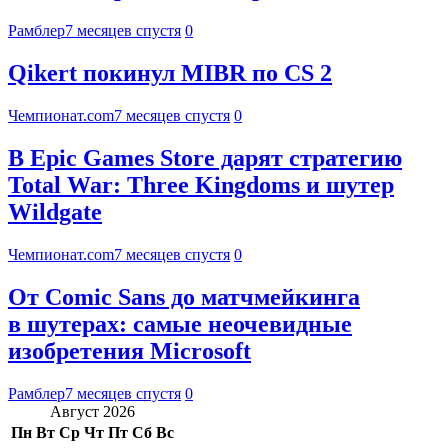
Рамблер
7 месяцев спустя
0
Qikert покинул MIBR по CS 2
Чемпионат.com
7 месяцев спустя
0
В Epic Games Store дарят стратегию
Total War: Three Kingdoms и шутер
Wildgate
Чемпионат.com
7 месяцев спустя
0
От Comic Sans до матчмейкинга
в шутерах: самые неочевидные
изобретения Microsoft
Рамблер
7 месяцев спустя
0
Август 2026
Пн
Вт
Ср
Чт
Пт
Сб
Вс