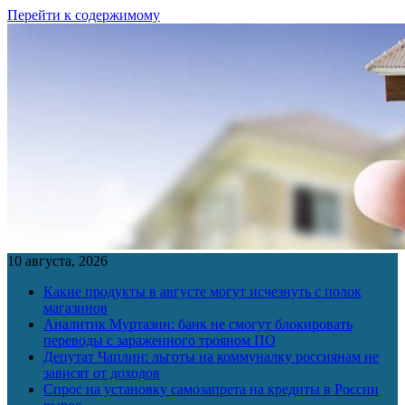
Перейти к содержимому
10 августа, 2026
Какие продукты в августе могут исчезнуть с полок
магазинов
Аналитик Муртазин: банк не смогут блокировать
переводы с зараженного трояном ПО
Депутат Чаплин: льготы на коммуналку россиянам не
зависят от доходов
Спрос на установку самозапрета на кредиты в России