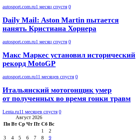
autosport.com.ru
1 месяц спустя
0
Daily Mail: Aston Martin пытается
нанять Кристиана Хорнера
autosport.com.ru
1 месяц спустя
0
Макс Маркес установил исторический
рекорд MotoGP
autosport.com.ru
11 месяцев спустя
0
Итальянский мотогонщик умер
от полученных во время гонки травм
Lenta.ru
11 месяцев спустя
0
Август 2026
Пн
Вт
Ср
Чт
Пт
Сб
Вс
1
2
3
4
5
6
7
8
9