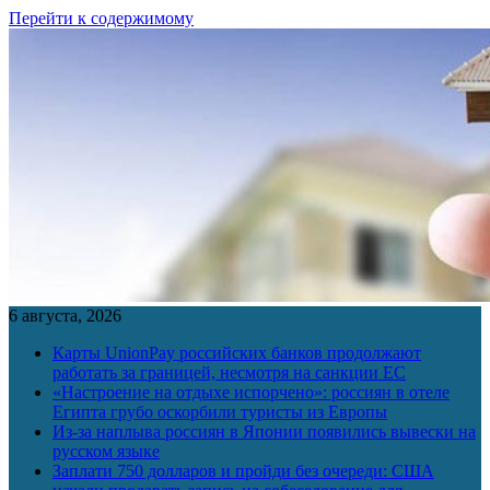
Перейти к содержимому
6 августа, 2026
Карты UnionPay российских банков продолжают
работать за границей, несмотря на санкции ЕС
«Настроение на отдыхе испорчено»: россиян в отеле
Египта грубо оскорбили туристы из Европы
Из-за наплыва россиян в Японии появились вывески на
русском языке
Заплати 750 долларов и пройди без очереди: США