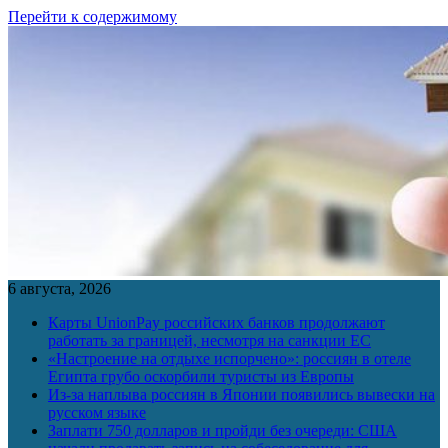
Перейти к содержимому
6 августа, 2026
Карты UnionPay российских банков продолжают
работать за границей, несмотря на санкции ЕС
«Настроение на отдыхе испорчено»: россиян в отеле
Египта грубо оскорбили туристы из Европы
Из-за наплыва россиян в Японии появились вывески на
русском языке
Заплати 750 долларов и пройди без очереди: США