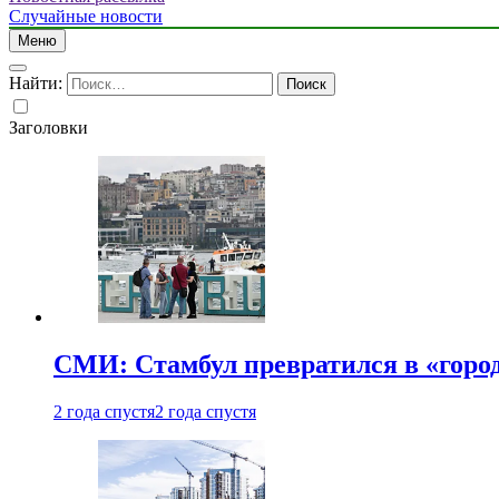
Случайные новости
Меню
Найти:
Заголовки
СМИ: Стамбул превратился в «город
2 года спустя
2 года спустя