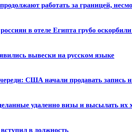
продолжают работать за границей, несм
 россиян в отеле Египта грубо оскорбил
оявились вывески на русском языке
очереди: США начали продавать запись н
сделанные удаленно визы и высылать их 
вступил в должность