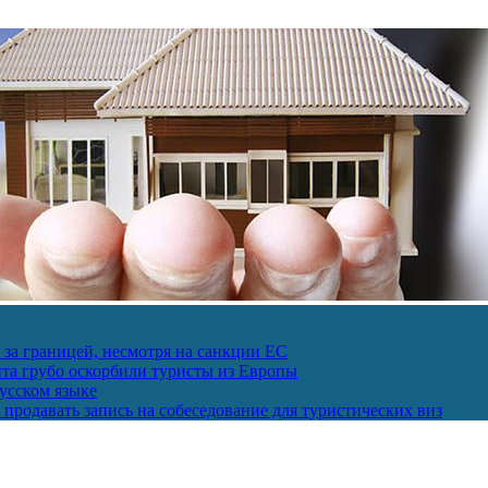
за границей, несмотря на санкции ЕС
пта грубо оскорбили туристы из Европы
усском языке
продавать запись на собеседование для туристических виз