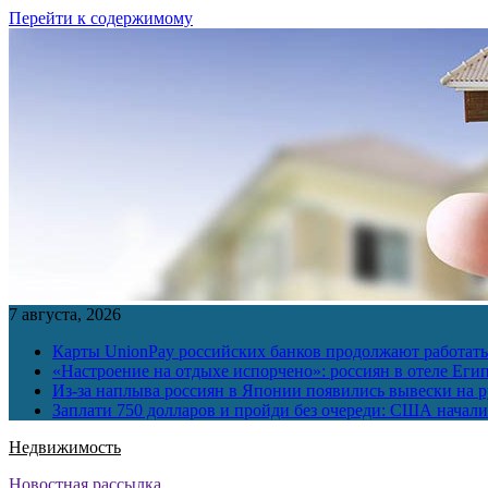
Перейти к содержимому
7 августа, 2026
Карты UnionPay российских банков продолжают работать 
«Настроение на отдыхе испорчено»: россиян в отеле Еги
Из-за наплыва россиян в Японии появились вывески на р
Заплати 750 долларов и пройди без очереди: США начали 
Недвижимость
Новостная рассылка