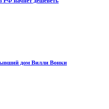
в РФ начнет дешеветь
бывший дом Вилли Вонки