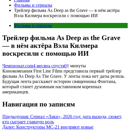
Фильмы и сериалы
Трейлер фильма As Deep as the Grave — в нём актёра
Вэла Килмера воскресили с помощью ИИ
Фильмы и сериалы
Трейлер фильма As Deep as the Grave
— в нём актёра Вэла Килмера
воскресили с помощью ИИ
Чемпионат.com
4 месяца спустя
0
1 минуты
Кинокомпания First Line Films представила первый трейлер
фильма As Deep As The Grave. У ленты пока нет даты релиза.
Будущая лента расскажет историю священника Финтана,
который станет духовным наставником коренных
американцев.
Навигация по записям
Предыдущая:
Сериал «Лаки», 2026 год: дата выхода, сюжет,
кто сыграет главную роль
Далее:
Конструкторы МС-21 внедряют новые