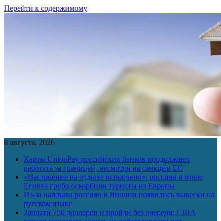
Перейти к содержимому
8 августа, 2026
Карты UnionPay российских банков продолжают
работать за границей, несмотря на санкции ЕС
«Настроение на отдыхе испорчено»: россиян в отеле
Египта грубо оскорбили туристы из Европы
Из-за наплыва россиян в Японии появились вывески на
русском языке
Заплати 750 долларов и пройди без очереди: США