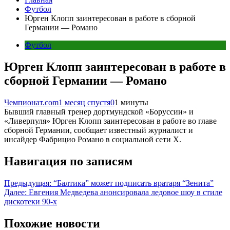
Футбол
Юрген Клопп заинтересован в работе в сборной
Германии — Романо
Футбол
Юрген Клопп заинтересован в работе в
сборной Германии — Романо
Чемпионат.com
1 месяц спустя
0
1 минуты
Бывший главный тренер дортмундской «Боруссии» и
«Ливерпуля» Юрген Клопп заинтересован в работе во главе
сборной Германии, сообщает известный журналист и
инсайдер Фабрицио Романо в социальной сети X.
Навигация по записям
Предыдущая:
“Балтика” может подписать вратаря “Зенита”
Далее:
Евгения Медведева анонсировала ледовое шоу в стиле
дискотеки 90-х
Похожие новости