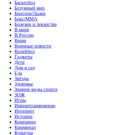
Баскетбол
Безумный мир
Биатлон/Лыжи
Бокс/MMA
Болезни и лекарства
В мире
В России
Вещи
Военные новости
Волейбол
Гаджеты
Дети
Дом и сад
Еда
Звёзды
Здоровье
Зимние виды спорта
ЗОЖ
Игры
Импортозамещение
Интернет
Истории
Компании
Криминал
Культура