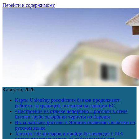
Перейти к содержимому
8 августа, 2026
Карты UnionPay российских банков продолжают
работать за границей, несмотря на санкции ЕС
«Настроение на отдыхе испорчено»: россиян в отеле
Египта грубо оскорбили туристы из Европы
Из-за наплыва россиян в Японии появились вывески на
русском языке
Заплати 750 долларов и пройди без очереди: США