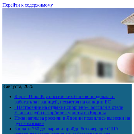
Перейти к содержимому
8 августа, 2026
Карты UnionPay российских банков продолжают
работать за границей, несмотря на санкции ЕС
«Настроение на отдыхе испорчено»: россиян в отеле
Египта грубо оскорбили туристы из Европы
Из-за наплыва россиян в Японии появились вывески на
русском языке
Заплати 750 долларов и пройди без очереди: США