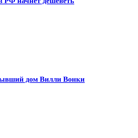
в РФ начнет дешеветь
бывший дом Вилли Вонки