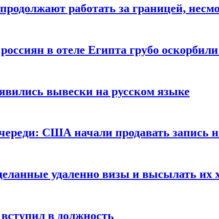
продолжают работать за границей, несм
 россиян в отеле Египта грубо оскорбил
оявились вывески на русском языке
очереди: США начали продавать запись н
сделанные удаленно визы и высылать их 
вступил в должность