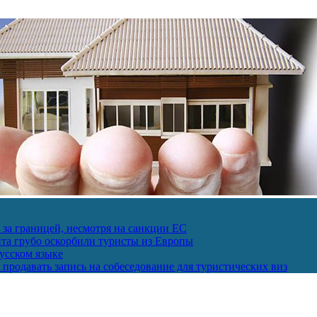
за границей, несмотря на санкции ЕС
пта грубо оскорбили туристы из Европы
усском языке
продавать запись на собеседование для туристических виз