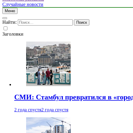
Случайные новости
Меню
Найти:
Заголовки
СМИ: Стамбул превратился в «город
2 года спустя
2 года спустя