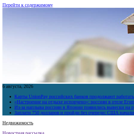
Перейти к содержимому
6 августа, 2026
Карты UnionPay российских банков продолжают работать 
«Настроение на отдыхе испорчено»: россиян в отеле Еги
Из-за наплыва россиян в Японии появились вывески на р
Заплати 750 долларов и пройди без очереди: США начали 
Недвижимость
Новостная рассылка