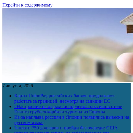
Перейти к содержимому
7 августа, 2026
Карты UnionPay российских банков продолжают
работать за границей, несмотря на санкции ЕС
«Настроение на отдыхе испорчено»: россиян в отеле
Египта грубо оскорбили туристы из Европы
Из-за наплыва россиян в Японии появились вывески на
русском языке
Заплати 750 долларов и пройди без очереди: США