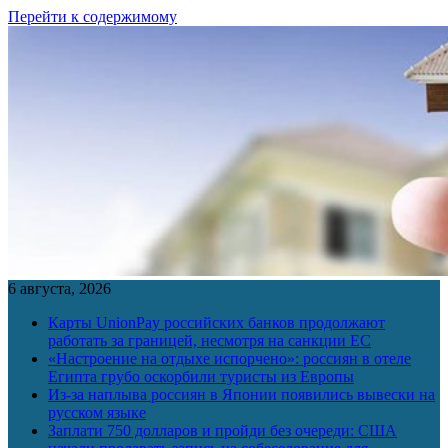
Перейти к содержимому
6 августа, 2026
Карты UnionPay российских банков продолжают
работать за границей, несмотря на санкции ЕС
«Настроение на отдыхе испорчено»: россиян в отеле
Египта грубо оскорбили туристы из Европы
Из-за наплыва россиян в Японии появились вывески на
русском языке
Заплати 750 долларов и пройди без очереди: США