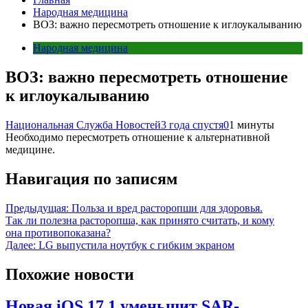
Народная медицина
ВОЗ: важно пересмотреть отношение к иглоукалыванию
Народная медицина
ВОЗ: важно пересмотреть отношение
к иглоукалыванию
Национальная Служба Новостей
3 года спустя
0
1 минуты
Необходимо пересмотреть отношение к альтернативной
медицине.
Навигация по записям
Предыдущая:
Польза и вред расторопши для здоровья.
Так ли полезна расторопша, как принято считать, и кому
она противопоказана?
Далее:
LG выпустила ноутбук с гибким экраном
Похожие новости
Новая iOS 17.1 уменьшит SAR-