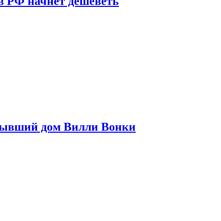
в РФ начнет дешеветь
бывший дом Вилли Вонки