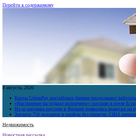
Перейти к содержимому
8 августа, 2026
Карты UnionPay российских банков продолжают работать 
«Настроение на отдыхе испорчено»: россиян в отеле Еги
Из-за наплыва россиян в Японии появились вывески на р
Заплати 750 долларов и пройди без очереди: США начали 
Недвижимость
Новостная рассылка