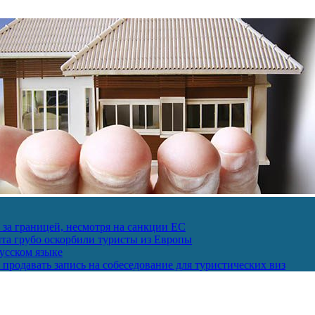
за границей, несмотря на санкции ЕС
пта грубо оскорбили туристы из Европы
усском языке
продавать запись на собеседование для туристических виз