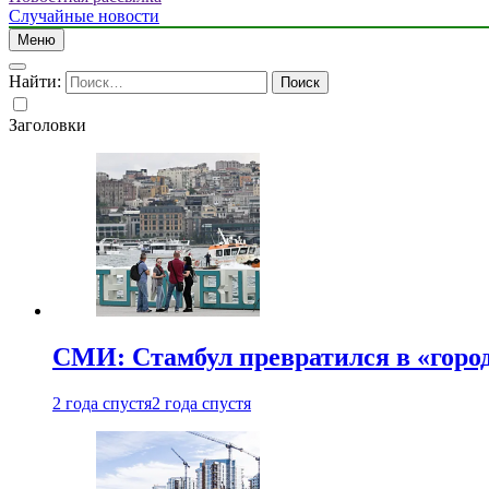
Случайные новости
Меню
Найти:
Заголовки
СМИ: Стамбул превратился в «город
2 года спустя
2 года спустя