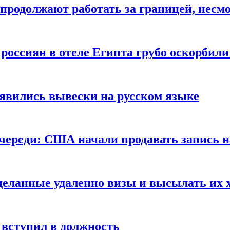
продолжают работать за границей, несм
 россиян в отеле Египта грубо оскорбил
оявились вывески на русском языке
очереди: США начали продавать запись н
сделанные удаленно визы и высылать их 
вступил в должность