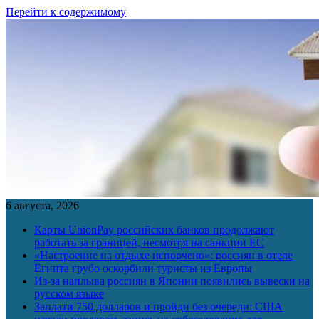
Перейти к содержимому
6 августа, 2026
Карты UnionPay российских банков продолжают
работать за границей, несмотря на санкции ЕС
«Настроение на отдыхе испорчено»: россиян в отеле
Египта грубо оскорбили туристы из Европы
Из-за наплыва россиян в Японии появились вывески на
русском языке
Заплати 750 долларов и пройди без очереди: США