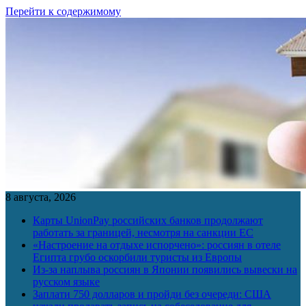
Перейти к содержимому
8 августа, 2026
Карты UnionPay российских банков продолжают
работать за границей, несмотря на санкции ЕС
«Настроение на отдыхе испорчено»: россиян в отеле
Египта грубо оскорбили туристы из Европы
Из-за наплыва россиян в Японии появились вывески на
русском языке
Заплати 750 долларов и пройди без очереди: США