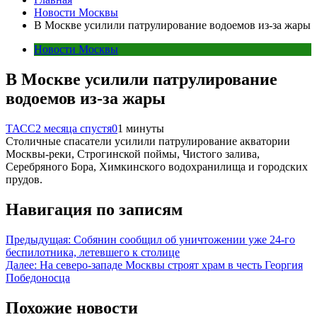
Новости Москвы
В Москве усилили патрулирование водоемов из-за жары
Новости Москвы
В Москве усилили патрулирование
водоемов из-за жары
ТАСС
2 месяца спустя
0
1 минуты
Столичные спасатели усилили патрулирование акватории
Москвы-реки, Строгинской поймы, Чистого залива,
Серебряного Бора, Химкинского водохранилища и городских
прудов.
Навигация по записям
Предыдущая:
Собянин сообщил об уничтожении уже 24-го
беспилотника, летевшего к столице
Далее:
На северо-западе Москвы строят храм в честь Георгия
Победоносца
Похожие новости