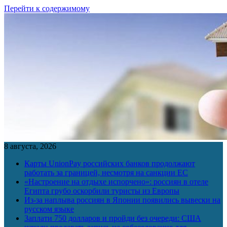
Перейти к содержимому
8 августа, 2026
Карты UnionPay российских банков продолжают
работать за границей, несмотря на санкции ЕС
«Настроение на отдыхе испорчено»: россиян в отеле
Египта грубо оскорбили туристы из Европы
Из-за наплыва россиян в Японии появились вывески на
русском языке
Заплати 750 долларов и пройди без очереди: США